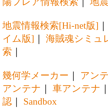
陽フレア情報検索
｜
地震
地震情報検索[Hi-net版]
イム版]
｜
海賊魂シミュ
索
｜
幾何学メーカー
｜
アン
アンテナ
｜
車アンテナ
認
｜
Sandbox