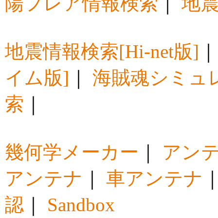
陽フレア情報検索
｜
地震
地震情報検索[Hi-net版]
イム版]
｜
海賊魂シミュ
索
｜
幾何学メーカー
｜
アン
アンテナ
｜
車アンテナ
認
｜
Sandbox