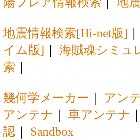
陽フレア情報検索
｜
地震
地震情報検索[Hi-net版]
イム版]
｜
海賊魂シミュ
索
｜
幾何学メーカー
｜
アン
アンテナ
｜
車アンテナ
認
｜
Sandbox