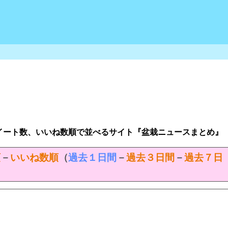
イート数、いいね数順で並べるサイト『盆栽ニュースまとめ』
順
－
いいね数順
（
過去１日間
－
過去３日間
－
過去７日