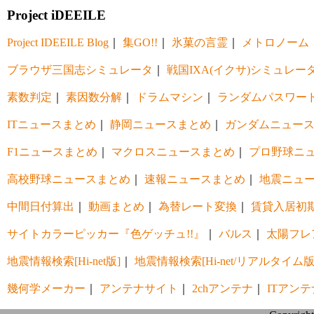
Project iDEEILE
Project IDEEILE Blog
｜
集GO!!
｜
氷菓の言霊
｜
メトロノーム
ブラウザ三国志シミュレータ
｜
戦国IXA(イクサ)シミュレー
素数判定
｜
素因数分解
｜
ドラムマシン
｜
ランダムパスワー
ITニュースまとめ
｜
静岡ニュースまとめ
｜
ガンダムニュー
F1ニュースまとめ
｜
マクロスニュースまとめ
｜
プロ野球ニ
高校野球ニュースまとめ
｜
速報ニュースまとめ
｜
地震ニュ
中間日付算出
｜
動画まとめ
｜
為替レート変換
｜
賃貸入居初
サイトカラーピッカー『色ゲッチュ!!』
｜
バルス
｜
太陽フレ
地震情報検索[Hi-net版]
｜
地震情報検索[Hi-net/リアルタイム版
幾何学メーカー
｜
アンテナサイト
｜
2chアンテナ
｜
ITアンテ