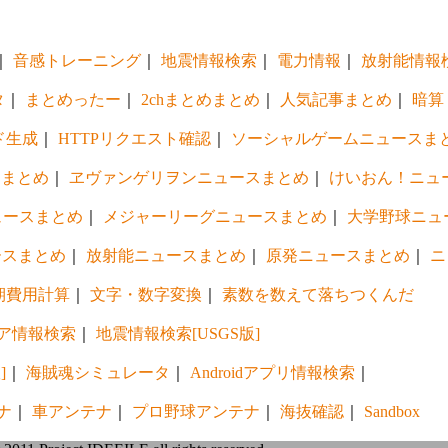
｜
音感トレーニング
｜
地震情報検索
｜
電力情報
｜
放射能情報
タ
｜
まとめったー
｜
2chまとめまとめ
｜
人気記事まとめ
｜
暗算
ド生成
｜
HTTPリクエスト確認
｜
ソーシャルゲームニュースま
スまとめ
｜
ヱヴァンゲリヲンニュースまとめ
｜
けいおん！ニュ
ュースまとめ
｜
メジャーリーグニュースまとめ
｜
大学野球ニュ
ースまとめ
｜
放射能ニュースまとめ
｜
原発ニュースまとめ
｜
ニ
期費用計算
｜
文字・数字変換
｜
素数を数えて落ちつくんだ
ア情報検索
｜
地震情報検索[USGS版]
]
｜
海賊魂シミュレータ
｜
Androidアプリ情報検索
｜
ナ
｜
車アンテナ
｜
プロ野球アンテナ
｜
海抜確認
｜
Sandbox