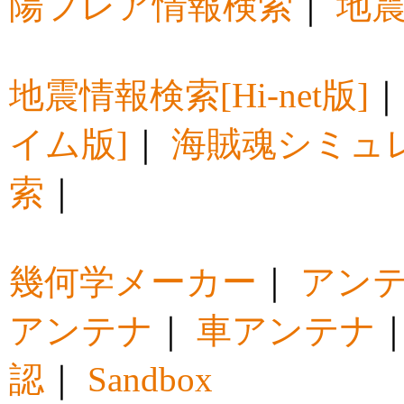
陽フレア情報検索
｜
地震
地震情報検索[Hi-net版]
イム版]
｜
海賊魂シミュ
索
｜
幾何学メーカー
｜
アン
アンテナ
｜
車アンテナ
認
｜
Sandbox