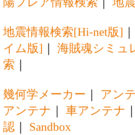
陽フレア情報検索
｜
地震
地震情報検索[Hi-net版]
イム版]
｜
海賊魂シミュ
索
｜
幾何学メーカー
｜
アン
アンテナ
｜
車アンテナ
認
｜
Sandbox