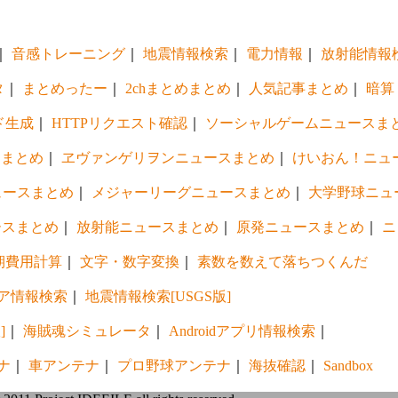
｜
音感トレーニング
｜
地震情報検索
｜
電力情報
｜
放射能情報
タ
｜
まとめったー
｜
2chまとめまとめ
｜
人気記事まとめ
｜
暗算
ド生成
｜
HTTPリクエスト確認
｜
ソーシャルゲームニュースま
スまとめ
｜
ヱヴァンゲリヲンニュースまとめ
｜
けいおん！ニュ
ュースまとめ
｜
メジャーリーグニュースまとめ
｜
大学野球ニュ
ースまとめ
｜
放射能ニュースまとめ
｜
原発ニュースまとめ
｜
ニ
期費用計算
｜
文字・数字変換
｜
素数を数えて落ちつくんだ
ア情報検索
｜
地震情報検索[USGS版]
]
｜
海賊魂シミュレータ
｜
Androidアプリ情報検索
｜
ナ
｜
車アンテナ
｜
プロ野球アンテナ
｜
海抜確認
｜
Sandbox