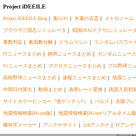
Project iDEEILE
Project IDEEILE Blog
｜
集GO!!
｜
氷菓の言霊
｜
メトロノーム
ブラウザ三国志シミュレータ
｜
戦国IXA(イクサ)シミュレー
素数判定
｜
素因数分解
｜
ドラムマシン
｜
ランダムパスワー
ITニュースまとめ
｜
静岡ニュースまとめ
｜
ガンダムニュー
F1ニュースまとめ
｜
マクロスニュースまとめ
｜
プロ野球ニ
高校野球ニュースまとめ
｜
速報ニュースまとめ
｜
地震ニュ
中間日付算出
｜
動画まとめ
｜
為替レート変換
｜
賃貸入居初
サイトカラーピッカー『色ゲッチュ!!』
｜
バルス
｜
太陽フレ
地震情報検索[Hi-net版]
｜
地震情報検索[Hi-net/リアルタイム版
幾何学メーカー
｜
アンテナサイト
｜
2chアンテナ
｜
ITアンテ