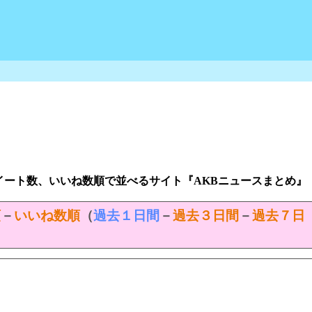
イート数、いいね数順で並べるサイト『AKBニュースまとめ』
順
－
いいね数順
（
過去１日間
－
過去３日間
－
過去７日