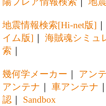
陽フレア情報検索
｜
地震
地震情報検索[Hi-net版]
イム版]
｜
海賊魂シミュ
索
｜
幾何学メーカー
｜
アン
アンテナ
｜
車アンテナ
認
｜
Sandbox