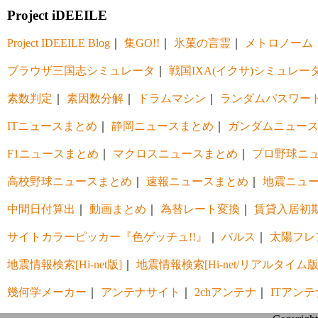
Project iDEEILE
Project IDEEILE Blog
｜
集GO!!
｜
氷菓の言霊
｜
メトロノーム
ブラウザ三国志シミュレータ
｜
戦国IXA(イクサ)シミュレー
素数判定
｜
素因数分解
｜
ドラムマシン
｜
ランダムパスワー
ITニュースまとめ
｜
静岡ニュースまとめ
｜
ガンダムニュー
F1ニュースまとめ
｜
マクロスニュースまとめ
｜
プロ野球ニ
高校野球ニュースまとめ
｜
速報ニュースまとめ
｜
地震ニュ
中間日付算出
｜
動画まとめ
｜
為替レート変換
｜
賃貸入居初
サイトカラーピッカー『色ゲッチュ!!』
｜
バルス
｜
太陽フレ
地震情報検索[Hi-net版]
｜
地震情報検索[Hi-net/リアルタイム版
幾何学メーカー
｜
アンテナサイト
｜
2chアンテナ
｜
ITアンテ