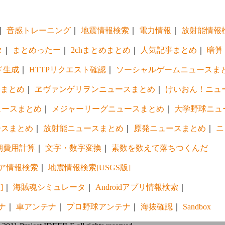
｜
音感トレーニング
｜
地震情報検索
｜
電力情報
｜
放射能情報
タ
｜
まとめったー
｜
2chまとめまとめ
｜
人気記事まとめ
｜
暗算
ド生成
｜
HTTPリクエスト確認
｜
ソーシャルゲームニュースま
スまとめ
｜
ヱヴァンゲリヲンニュースまとめ
｜
けいおん！ニュ
ュースまとめ
｜
メジャーリーグニュースまとめ
｜
大学野球ニュ
ースまとめ
｜
放射能ニュースまとめ
｜
原発ニュースまとめ
｜
ニ
期費用計算
｜
文字・数字変換
｜
素数を数えて落ちつくんだ
ア情報検索
｜
地震情報検索[USGS版]
]
｜
海賊魂シミュレータ
｜
Androidアプリ情報検索
｜
ナ
｜
車アンテナ
｜
プロ野球アンテナ
｜
海抜確認
｜
Sandbox