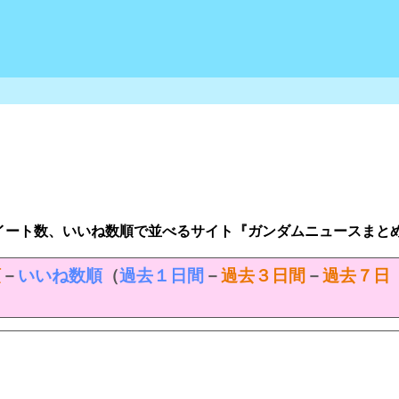
イート数、いいね数順で並べるサイト『ガンダムニュースまと
順
－
いいね数順
（
過去１日間
－
過去３日間
－
過去７日